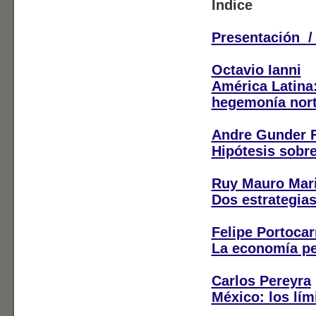
Índice
Presentación /
Octavio Ianni
América Latina:
hegemonía nort
Andre Gunder 
Hipótesis sobre
Ruy Mauro Mari
Dos estrategias
Felipe Portocar
La economía pe
Carlos Pereyra
México: los lím